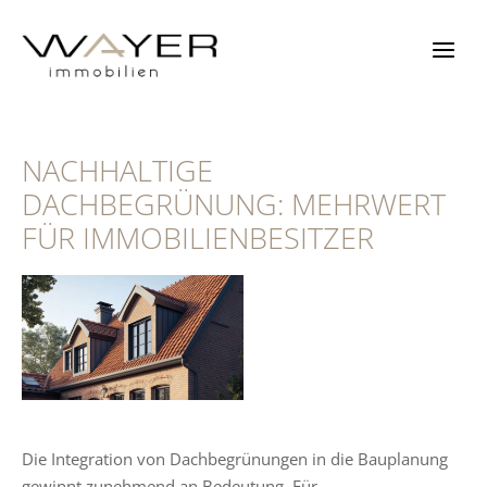
Zum
Inhalt
springen
NACHHALTIGE
DACHBEGRÜNUNG: MEHRWERT
FÜR IMMOBILIENBESITZER
Die Integration von Dachbegrünungen in die Bauplanung
gewinnt zunehmend an Bedeutung. Für