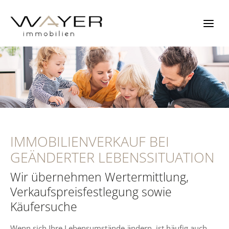
Zum
Inhalt
springen
IMMOBILIENVERKAUF BEI
GEÄNDERTER LEBENSSITUATION
Wir übernehmen Wertermittlung,
Verkaufspreisfestlegung sowie
Käufersuche
Wenn sich Ihre Lebensumstände ändern, ist häufig auch