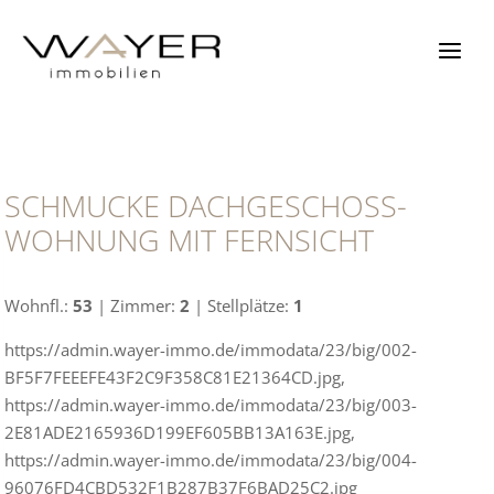
Zum
Inhalt
springen
SCHMUCKE DACHGESCHOSS-
WOHNUNG MIT FERNSICHT
Wohnfl.:
53
| Zimmer:
2
| Stellplätze:
1
https://admin.wayer-immo.de/immodata/23/big/002-
BF5F7FEEEFE43F2C9F358C81E21364CD.jpg,
https://admin.wayer-immo.de/immodata/23/big/003-
2E81ADE2165936D199EF605BB13A163E.jpg,
https://admin.wayer-immo.de/immodata/23/big/004-
96076FD4CBD532F1B287B37F6BAD25C2.jpg