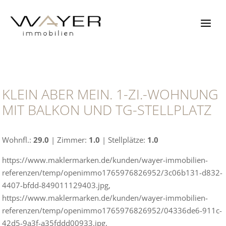
Zum
Inhalt
springen
KLEIN ABER MEIN. 1-ZI.-WOHNUNG
MIT BALKON UND TG-STELLPLATZ
Wohnfl.:
29.0
| Zimmer:
1.0
| Stellplätze:
1.0
https://www.maklermarken.de/kunden/wayer-immobilien-
referenzen/temp/openimmo1765976826952/3c06b131-d832-
4407-bfdd-849011129403.jpg,
https://www.maklermarken.de/kunden/wayer-immobilien-
referenzen/temp/openimmo1765976826952/04336de6-911c-
42d5-9a3f-a35fddd00933.jpg,