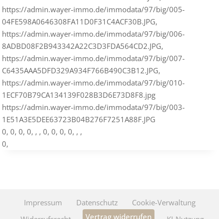
https://admin.wayer-immo.de/immodata/97/big/005-
04FE598A0646308FA11D0F31C4ACF30B.JPG,
https://admin.wayer-immo.de/immodata/97/big/006-
8ADBD08F2B943342A22C3D3FDA564CD2.JPG,
https://admin.wayer-immo.de/immodata/97/big/007-
C6435AAA5DFD329A934F766B490C3B12.JPG,
https://admin.wayer-immo.de/immodata/97/big/010-
1ECF70B79CA134139F028B3D6E73D8F8.jpg
https://admin.wayer-immo.de/immodata/97/big/003-
1E51A3E5DEE63723B04B276F7251A88F.JPG
0, 0, 0, 0, , , 0, 0, 0, 0, , ,
0,
Impressum
Datenschutz
Cookie-Verwaltung
Vertrag widerrufen
Widerrufsrecht
KI-Nutzung