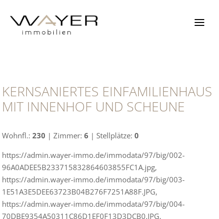
Zum
Inhalt
springen
KERNSANIERTES EINFAMILIENHAUS
MIT INNENHOF UND SCHEUNE
Wohnfl.:
230
| Zimmer:
6
| Stellplätze:
0
https://admin.wayer-immo.de/immodata/97/big/002-
96A0ADEE5B233715832864603855FC1A.jpg,
https://admin.wayer-immo.de/immodata/97/big/003-
1E51A3E5DEE63723B04B276F7251A88F.JPG,
https://admin.wayer-immo.de/immodata/97/big/004-
70DBE9354A50311C86D1EF0F13D3DCB0.JPG,